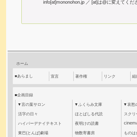
info[at]mononohon.jp ／ [at]は@に変えてく
ホーム
■
あらまし
宣言
著作権
リンク
組
■
企画目録
▼
言の葉サロン
▼
ふくらみ文庫
▼
哀愁
活字の日々
ほとばしる代読
スクリ
cinem
ハイパーデナイテキスト
夜明けの読書
東巴(とんぱ)劇場
物数寄書房
ものは