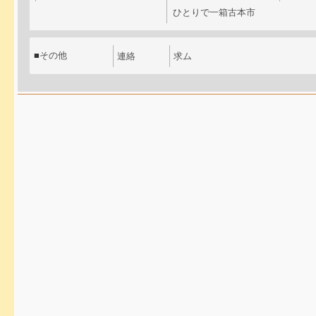
ひとりで一箱古本市
■
その他
連絡
求ム
apple safari
fenrir sleipnir
google chrome
microsoft internet explorer
mozilla firefox
opera