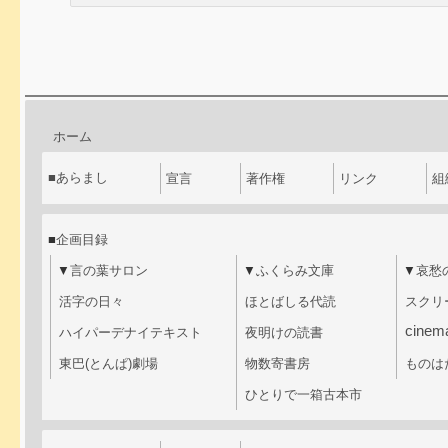
ホーム
■
あらまし
宣言
著作権
リンク
組
■
企画目録
▼
言の葉サロン
▼
ふくらみ文庫
▼
哀愁
活字の日々
ほとばしる代読
スクリ
cinem
ハイパーデナイテキスト
夜明けの読書
東巴(とんぱ)劇場
物数寄書房
ものは
ひとりで一箱古本市