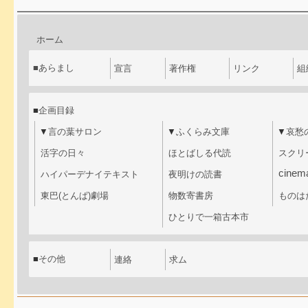
ホーム
■
あらまし
宣言
著作権
リンク
組
■
企画目録
▼
言の葉サロン
▼
ふくらみ文庫
▼
哀愁
活字の日々
ほとばしる代読
スクリ
cinem
ハイパーデナイテキスト
夜明けの読書
東巴(とんぱ)劇場
物数寄書房
ものは
ひとりで一箱古本市
■
その他
連絡
求ム