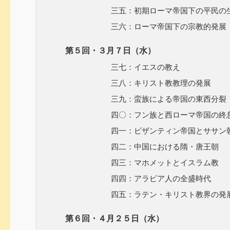
三五：初期ローマ帝国下の平民の
三六：ローマ帝国下の宗教的発展
第５回・３月７日（水）
三七：イエスの教え
三八：キリスト教教理の発展
三九：蛮族による帝国の東西分裂
四〇：フン族と西ローマ帝国の終
四一：ビザンティン帝国とササン朝
四二：中国における隋・唐王朝
四三：マホメットとイスラム教
四四：アラビア人の全盛時代
四五：ラテン・キリスト教界の発
第６回・４月２５日（水）