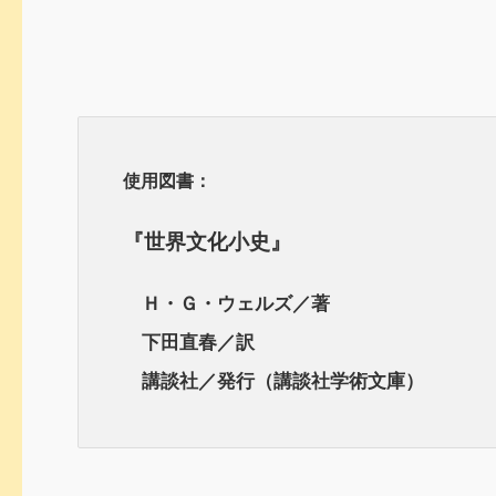
使用図書：
『世界文化小史』
Ｈ・Ｇ・ウェルズ／著
下田直春／訳
講談社／発行（講談社学術文庫）