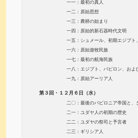
一一：最初の真人
一二：原始思想
一三：農耕の始まり
一四：原始的新石器時代文明
一五：シュメール、初期エジプト、
一六：原始遊牧民族
一七：最初の航海民族
一八：エジプト、バビロン、および
一九：原始アーリア人
第３回・１２月６日（水）
二〇：最後のバビロニア帝国と、ダリ
二一：ユダヤ人の初期の歴史
二二：ユダヤの祭司と予言者
二三：ギリシア人