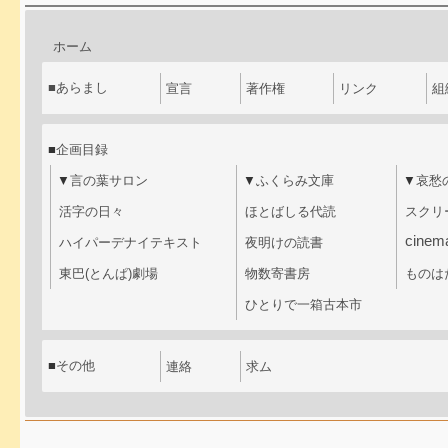
ホーム
■
あらまし
宣言
著作権
リンク
組
■
企画目録
▼
言の葉サロン
▼
ふくらみ文庫
▼
哀愁
活字の日々
ほとばしる代読
スクリ
cinem
ハイパーデナイテキスト
夜明けの読書
東巴(とんぱ)劇場
物数寄書房
ものは
ひとりで一箱古本市
■
その他
連絡
求ム