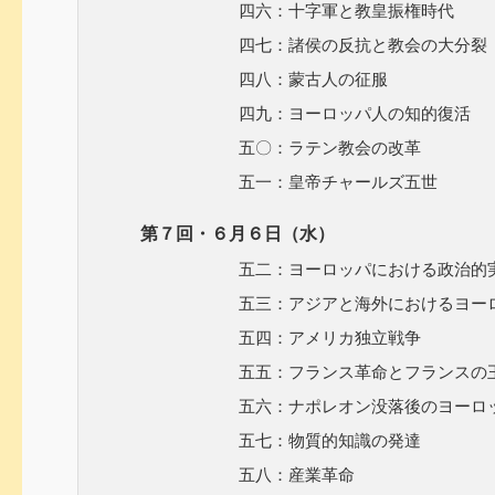
四六：十字軍と教皇振権時代
四七：諸侯の反抗と教会の大分裂
四八：蒙古人の征服
四九：ヨーロッパ人の知的復活
五〇：ラテン教会の改革
五一：皇帝チャールズ五世
第７回・６月６日（水）
五二：ヨーロッパにおける政治的実
五三：アジアと海外におけるヨーロッ
五四：アメリカ独立戦争
五五：フランス革命とフランスの王
五六：ナポレオン没落後のヨーロッパ
五七：物質的知識の発達
五八：産業革命