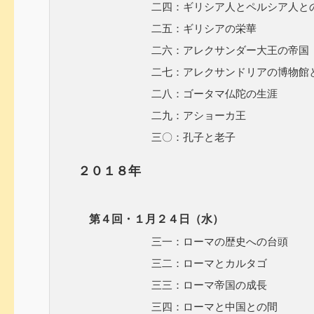
二四：ギリシア人とペルシア人との
二五：ギリシアの栄華
二六：アレクサンダー大王の帝国
二七：アレクサンドリアの博物館と
二八：ゴータマ仏陀の生涯
二九：アショーカ王
三〇：孔子と老子
２０１８年
第４回・１月２４日（水）
三一：ローマの歴史への台頭
三二：ローマとカルタゴ
三三：ローマ帝国の成長
三四：ローマと中国との間