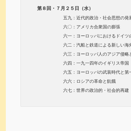
第８回・７月２５日（水）
五九：近代的政治・社会思想の発
六〇：アメリカ合衆国の膨張
六一：ヨーロッパにおけるドイツの
六二：汽船と鉄道による新しい海外
六三：ヨーロッパ人のアジア侵略と
六四：一九一四年のイギリス帝国
六五：ヨーロッパの武装時代と第一
六六：ロシアの革命と飢餓
六七：世界の政治的・社会的再建