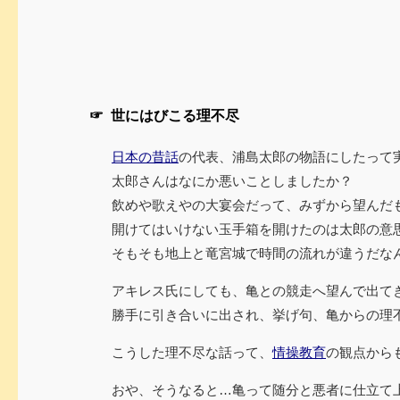
☞ 世にはびこる理不尽
日本の昔話
の代表、浦島太郎の物語にしたって
太郎さんはなにか悪いことしましたか？
飲めや歌えやの大宴会だって、みずから望んだ
開けてはいけない玉手箱を開けたのは太郎の意
そもそも地上と竜宮城で時間の流れが違うだな
アキレス氏にしても、亀との競走へ望んで出て
勝手に引き合いに出され、挙げ句、亀からの理
こうした理不尽な話って、
情操教育
の観点から
おや、そうなると…亀って随分と悪者に仕立て